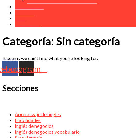
Curso Business English Essentials
Herramientas
Contacto
Blog
My Courses
Categoría:
Sin categoría
It seems we can't find what you're looking for.
cebook
Instagram
Secciones
Aprendizaje del inglés
Habilidades
Inglés de negocios
Inglés de negocios vocabulario
Sin categoría