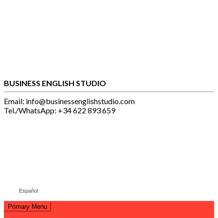
Skip
to
content
BUSINESS ENGLISH STUDIO
Email: info@businessenglishstudio.com
Tel./WhatsApp: +34 622 893 659
Español
Primary Menu