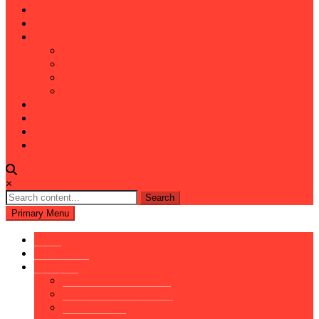
Inicio
Conócenos
Servicios
Cursos Para Empresas
Formación One To One
Clases Online
Curso Business English Essentials
Herramientas
Contacto
Blog
My Courses
×
Search
for:
Primary Menu
Inicio
Conócenos
Servicios
Cursos para Empresas
Formación One to One
Clases online